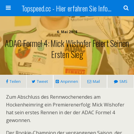
Topspeed.cc - Hier erfahren Sie Infos über die Rennsportszene mit Vollgas
6. Mai 2018
ADAC Formel 4: Mick Wishofer Feiert Seinen
Ersten Sieg
Teilen
Tweet
Anpinnen
Mail
SMS
Zum Abschluss des Rennwochenendes am
Hockenheimring ein Premierenerfolg: Mick Wishofer
hat sein erstes Rennen in der der ADAC Formel 4
gewonnen.
Der Rookie-Champion der vergangenen Saison, der