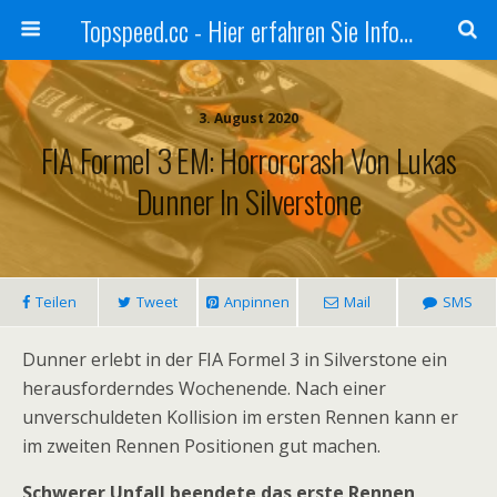
Topspeed.cc - Hier erfahren Sie Infos über die Rennsportszene mit Vollgas
3. August 2020
FIA Formel 3 EM: Horrorcrash Von Lukas
Dunner In Silverstone
Teilen
Tweet
Anpinnen
Mail
SMS
Dunner erlebt in der FIA Formel 3 in Silverstone ein
herausforderndes Wochenende. Nach einer
unverschuldeten Kollision im ersten Rennen kann er
im zweiten Rennen Positionen gut machen.
Schwerer Unfall beendete das erste Rennen