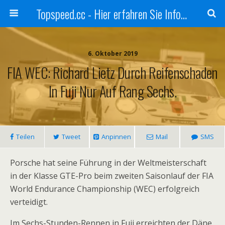
Topspeed.cc - Hier erfahren Sie Infos über die Rennsportszene mit Vollgas
6. Oktober 2019
FIA WEC: Richard Lietz Durch Reifenschaden
In Fuji Nur Auf Rang Sechs.
Teilen
Tweet
Anpinnen
Mail
SMS
Porsche hat seine Führung in der Weltmeisterschaft
in der Klasse GTE-Pro beim zweiten Saisonlauf der FIA
World Endurance Championship (WEC) erfolgreich
verteidigt.
Im Sechs-Stunden-Rennen in Fuji erreichten der Däne