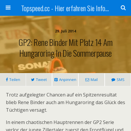
Topspeed.cc - Hier erfahren Sie Infos über die Rennsportszene mit Vollgas
29. Juli 2014
GP2: Rene Binder Mit Platz 14 Am
Hungaroring In Die Sommerpause
Teilen
Tweet
Anpinnen
Mail
SMS
Trotz aufgelegter Chancen auf ein Spitzenresultat
blieb Rene Binder auch am Hungaroring das Glück des
Tüchtigen versagt.
In einem chaotischen Hauptrennen der GP2 Serie
verlor der junge Zillertaler zuerst den Frontflügel und