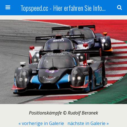
Topspeed.cc - Hier erfahren Sie Infos über die Rennsportszene mit Vollgas
Positionskämpfe © Rudolf Beranek
« vorherige in Galerie
nächste in Galerie »