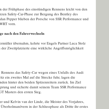
in der Frühphase des einstündigen Rennens leicht von den
rzen Safety-Car-Phase zur Bergung des Bentley des
rdan Pepper blieben der Porsche von SSR Performance und
 WRT vorn.
lge nach den Fahrerwechseln
rmüller übernahm, kehrte vor Engels Partner Luca Stolz
 der Zweitplatzierte eine wirkliche Angriffsmöglichkeit
es Rennens das Safety-Car wegen eines Unfalls des Audi
z ein zweites Mal auf die Strecke fuhr, lagen die
unden hinter den beiden Spitzenreitern zurück. Im Ziel
sprung und sicherte damit seinem Team SSR Performance
T Masters den ersten Sieg.
er und Kelvin van der Linde, die Meister des Vorjahres,
Überholmanövern in der Schlussphase als Dritte ihr erstes