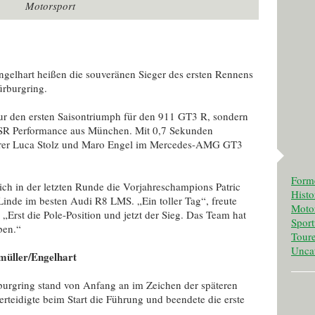
Motorsport
gelhart heißen die souveränen Sieger des ersten Rennens
rburgring.
nur den ersten Saisontriumph für den 911 GT3 R, sondern
 SSR Performance aus München. Mit 0,7 Sekunden
hrer Luca Stolz und Maro Engel im Mercedes-AMG GT3
Form
sich in der letzten Runde die Vorjahreschampions Patric
Histo
inde im besten Audi R8 LMS. „Ein toller Tag“, freute
Motor
„Erst die Pole-Position und jetzt der Sieg. Das Team hat
Spor
ben.“
Tour
Unca
müller/Engelhart
urgring stand von Anfang an im Zeichen der späteren
rteidigte beim Start die Führung und beendete die erste