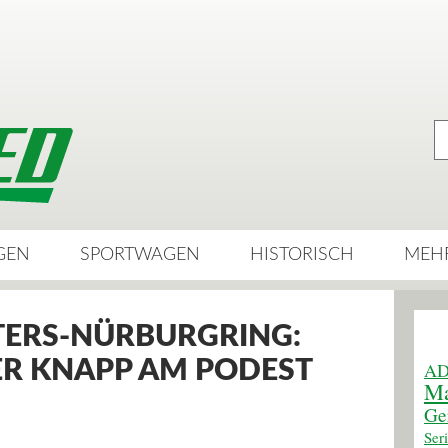
GEN
SPORTWAGEN
HISTORISCH
MEH
TERS-NÜRBURGRING:
ER KNAPP AM PODEST
AD
Ma
Ge
Ser