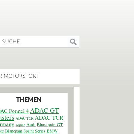
R MOTORSPORT
THEMEN
ADAC GT
AC Formel 4
sters
ADAC TCR
ADAC TCR
rmany
Audi
Blancpain GT
Alpine
ies
BMW
Blancpain Sprint Series