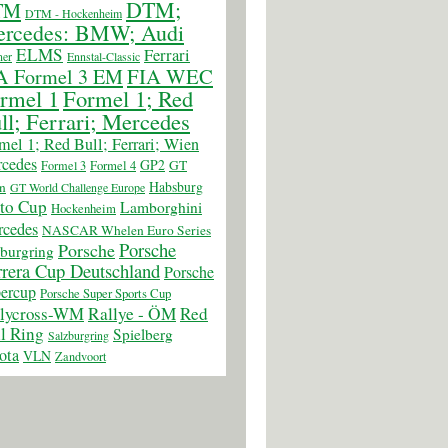
DTM;
TM
DTM - Hockenheim
rcedes: BMW; Audi
ELMS
Ferrari
er
Ennstal-Classic
FIA WEC
A Formel 3 EM
rmel 1
Formel 1; Red
ll; Ferrari; Mercedes
mel 1; Red Bull; Ferrari; Wien
cedes
GP2
GT
Formel 3
Formel 4
Habsburg
n
GT World Challenge Europe
to Cup
Lamborghini
Hockenheim
cedes
NASCAR Whelen Euro Series
Porsche
Porsche
burgring
rera Cup Deutschland
Porsche
ercup
Porsche Super Sports Cup
llycross-WM
Rallye - ÖM
Red
l Ring
Spielberg
Salzburgring
ota
VLN
Zandvoort