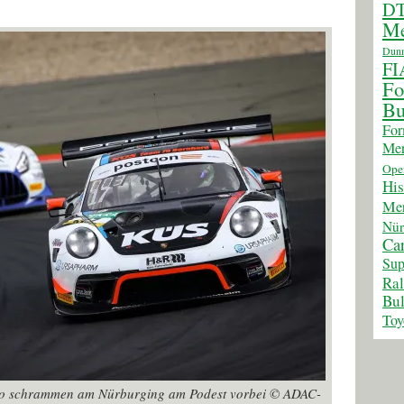
D
Me
Dunn
FI
Fo
Bu
For
Mer
Ope
His
Mer
Nür
Car
Sup
Ra
Bul
Toy
tro schrammen am Nürburging am Podest vorbei © ADAC-