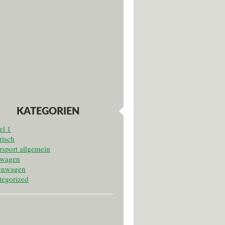
KATEGORIEN
el 1
risch
sport allgemein
twagen
enwagen
tegorized